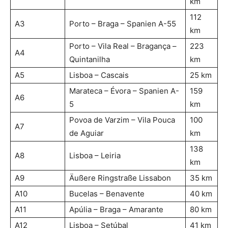
km
112
A3
Porto – Braga – Spanien A-55
km
Porto – Vila Real – Bragança –
223
A4
Quintanilha
km
A5
Lisboa – Cascais
25 km
Marateca – Évora – Spanien A-
159
A6
5
km
Povoa de Varzim – Vila Pouca
100
A7
de Aguiar
km
138
A8
Lisboa – Leiria
km
A9
Äußere Ringstraße Lissabon
35 km
A10
Bucelas – Benavente
40 km
A11
Apúlia – Braga – Amarante
80 km
A12
Lisboa – Setúbal
41 km