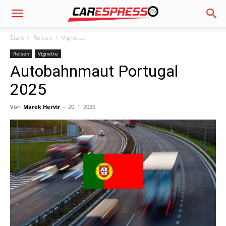
Start
Reisen
Vignette
Reisen
Vignette
Autobahnmaut Portugal
2025
Von
Marek Hervir
-
20. 1. 2025