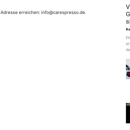
V
-Adresse erreichen: info@carespresso.de.
G
s
Ro
Ei
er
de