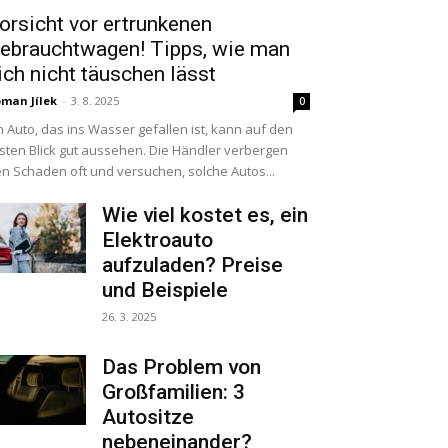
orsicht vor ertrunkenen
ebrauchtwagen! Tipps, wie man
ich nicht täuschen lässt
man Jílek
-
3. 8. 2025
0
n Auto, das ins Wasser gefallen ist, kann auf den
sten Blick gut aussehen. Die Händler verbergen
n Schaden oft und versuchen, solche Autos...
Wie viel kostet es, ein
Elektroauto
aufzuladen? Preise
und Beispiele
26. 3. 2025
Das Problem von
Großfamilien: 3
Autositze
nebeneinander?