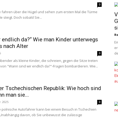
0
Sie fahren über die Hügel und sehen zum ersten Mal die Türme
V
 steigt. Doch sobald Sie...
G
s
Ro
r endlich da?“ Wie man Kinder unterwegs
Ei
s nach Alter
er
de
5
0
ibender als kleine Kinder, die schreien, gegen die Sitze treten
n von "Wann sind wir endlich da?"-Fragen bombardieren. Wie...
er Tschechischen Republik: Wie hoch sind
nn man sie...
9. 2025
0
e polnische Autofahrer kann bei einem Besuch in Tschechien
 Unabhängig davon, ob Sie unbewusst die zulässige