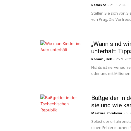
Redakce
-
21. 5. 2026
Stellen Sie sich vor, 
von Prag. Die Vorfreude
„Wann sind wi
unterhält: Tipp
Roman Jílek
-
25. 9. 202
Nichts ist nervenaufre
oder uns mit Millione
Bußgelder in d
sie und wie ka
Martina Polakova
-
5. 
Selbst der erfahrenst
einen Fehler machen.