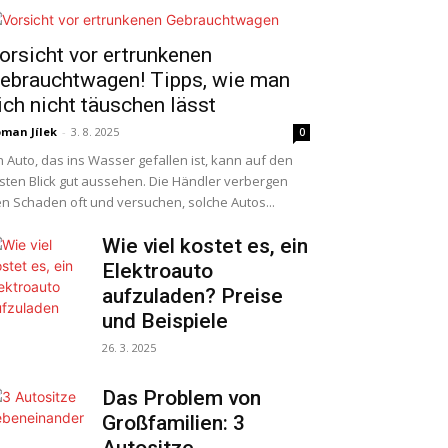
orsicht vor ertrunkenen
ebrauchtwagen! Tipps, wie man
ich nicht täuschen lässt
man Jílek
-
3. 8. 2025
0
n Auto, das ins Wasser gefallen ist, kann auf den
sten Blick gut aussehen. Die Händler verbergen
n Schaden oft und versuchen, solche Autos...
Wie viel kostet es, ein
Elektroauto
aufzuladen? Preise
und Beispiele
26. 3. 2025
Das Problem von
Großfamilien: 3