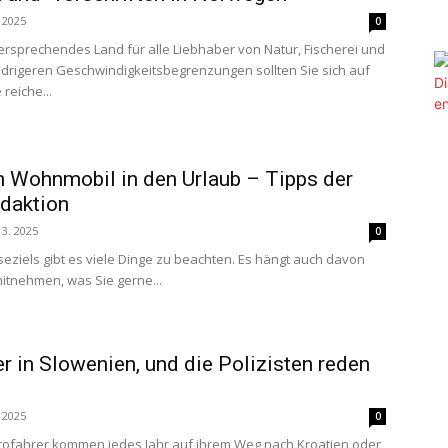
. 2025
0
versprechendes Land für alle Liebhaber von Natur, Fischerei und
drigeren Geschwindigkeitsbegrenzungen sollten Sie sich auf
reiche...
 Wohnmobil in den Urlaub – Tipps der
daktion
 3. 2025
0
seziels gibt es viele Dinge zu beachten. Es hängt auch davon
mitnehmen, was Sie gerne...
 in Slowenien, und die Polizisten reden
. 2025
0
tofahrer kommen jedes Jahr auf ihrem Weg nach Kroatien oder