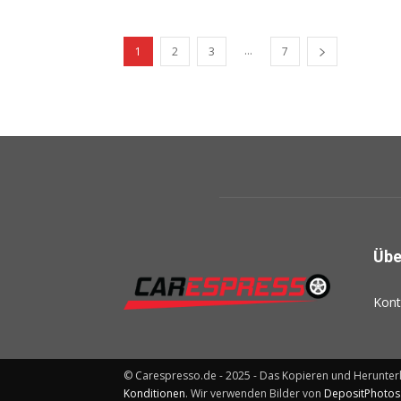
...
1
2
3
7
Übe
Kont
© Carespresso.de - 2025 - Das Kopieren und Herunter
Konditionen
. Wir verwenden Bilder von
DepositPhotos