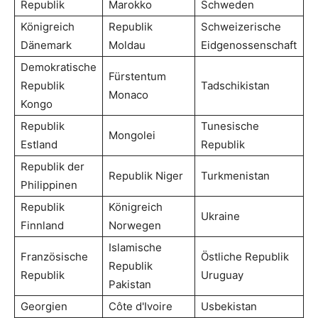
Republik
Marokko
Schweden
Königreich
Republik
Schweizerische
Dänemark
Moldau
Eidgenossenschaft
Demokratische
Fürstentum
Republik
Tadschikistan
Monaco
Kongo
Republik
Tunesische
Mongolei
Estland
Republik
Republik der
Republik Niger
Turkmenistan
Philippinen
Republik
Königreich
Ukraine
Finnland
Norwegen
Islamische
Französische
Östliche Republik
Republik
Republik
Uruguay
Pakistan
Georgien
Côte d'Ivoire
Usbekistan