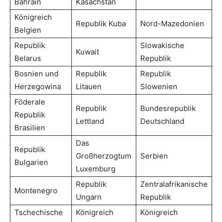
Bahrain
Kasachstan
Königreich
Republik Kuba
Nord-Mazedonien
Belgien
Republik
Slowakische
Kuwait
Belarus
Republik
Bosnien und
Republik
Republik
Herzegowina
Litauen
Slowenien
Föderale
Republik
Bundesrepublik
Republik
Lettland
Deutschland
Brasilien
Das
Republik
Großherzogtum
Serbien
Bulgarien
Luxemburg
Republik
Zentralafrikanische
Montenegro
Ungarn
Republik
Tschechische
Königreich
Königreich