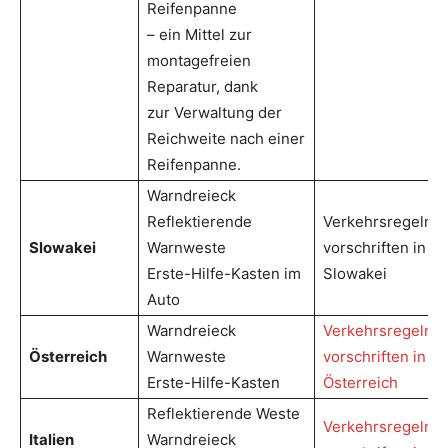
Reifenpanne
– ein Mittel zur
montagefreien
Reparatur, dank
zur Verwaltung der
Reichweite nach einer
Reifenpanne.
Warndreieck
Reflektierende
Verkehrsregeln u
Slowakei
Warnweste
vorschriften in de
Erste-Hilfe-Kasten im
Slowakei
Auto
Warndreieck
Verkehrsregeln u
Österreich
Warnweste
vorschriften in
Erste-Hilfe-Kasten
Österreich
Reflektierende Weste
Verkehrsregeln u
Italien
Warndreieck