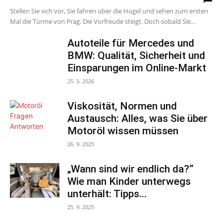
Stellen Sie sich vor, Sie fahren über die Hügel und sehen zum ersten
Mal die Türme von Prag. Die Vorfreude steigt. Doch sobald Sie...
Autoteile für Mercedes und
BMW: Qualität, Sicherheit und
Einsparungen im Online-Markt
25. 3. 2026
Viskosität, Normen und
Austausch: Alles, was Sie über
Motoröl wissen müssen
26. 9. 2025
„Wann sind wir endlich da?“
Wie man Kinder unterwegs
unterhält: Tipps...
25. 9. 2025