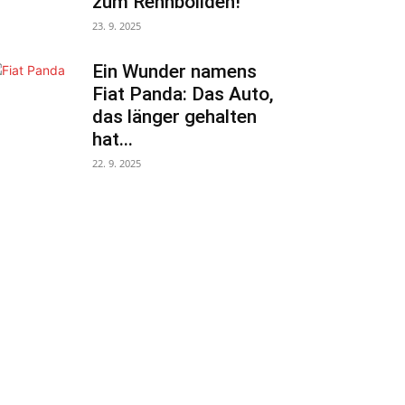
zum Rennboliden!
23. 9. 2025
Ein Wunder namens
Fiat Panda: Das Auto,
das länger gehalten
hat...
22. 9. 2025