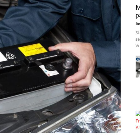
M
p
Re
St
se
Vo