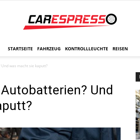
STARTSEITE
FAHRZEUG
KONTROLLLEUCHTE
REISEN
CarEspresso
? Und was macht sie kaputt?
 Autobatterien? Und
aputt?