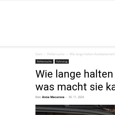
Start
Fehlersuche
Wie lange halten Autobatterien
Fehlersuche
Fahrzeug
Wie lange halten
was macht sie k
Von
Anna Macurova
-
30. 11. 2024