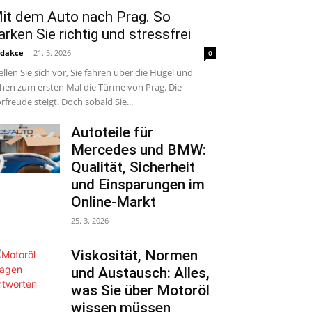
it dem Auto nach Prag. So
arken Sie richtig und stressfrei
dakce
-
21. 5. 2026
0
ellen Sie sich vor, Sie fahren über die Hügel und
hen zum ersten Mal die Türme von Prag. Die
rfreude steigt. Doch sobald Sie...
Autoteile für
Mercedes und BMW:
Qualität, Sicherheit
und Einsparungen im
Online-Markt
25. 3. 2026
Viskosität, Normen
und Austausch: Alles,
was Sie über Motoröl
wissen müssen